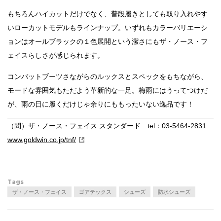
もちろんハイカットだけでなく、普段履きとしても取り入れやす
いローカットモデルもラインナップ。いずれもカラーバリエーシ
ョンはオールブラックの１色展開という潔さにもザ・ノース・フ
ェイスらしさが感じられます。
コンバットブーツさながらのルックスとスペックをもちながら、
モードな雰囲気もただよう革新的な一足。梅雨にはうってつけだ
が、雨の日に履くだけじゃ余りにももったいない逸品です！
（問）ザ・ノース・フェイス スタンダード tel：03-5464-2831
www.goldwin.co.jp/tnf/
Tags
ザ・ノース・フェイス
ゴアテックス
シューズ
防水シューズ