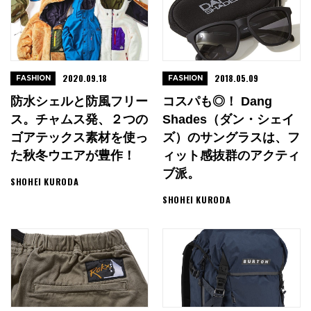
2020.09.18
2018.05.09
FASHION
FASHION
防水シェルと防風フリー
コスパも◎！ Dang
ス。チャムス発、２つの
Shades（ダン・シェイ
ゴアテックス素材を使っ
ズ）のサングラスは、フ
た秋冬ウエアが豊作！
ィット感抜群のアクティ
ブ派。
SHOHEI KURODA
SHOHEI KURODA