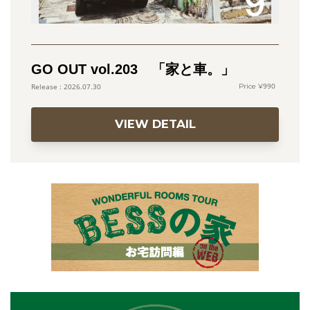
GO OUT vol.203 「家と車。」
990
2026.07.30
VIEW DETAIL