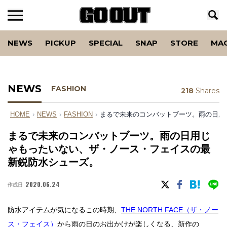
NEWS
PICKUP
SPECIAL
SNAP
STORE
MA
NEWS
FASHION
218
Shares
HOME
›
NEWS
›
FASHION
›
まるで未来のコンバットブーツ。雨の日用
まるで未来のコンバットブーツ。雨の日用じ
ゃもったいない、ザ・ノース・フェイスの最
新鋭防水シューズ。
2020.06.24
作成日
防水アイテムが気になるこの時期、
THE NORTH FACE（ザ・ノー
ス・フェイス）
から雨の日のお出かけが楽しくなる、新作の