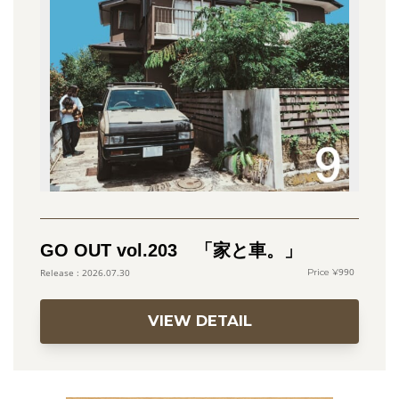
GO OUT vol.203 「家と車。」
990
2026.07.30
VIEW DETAIL