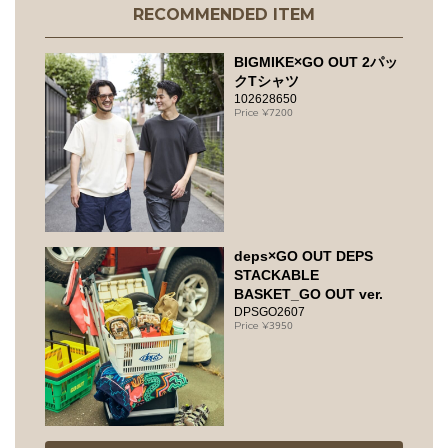
RECOMMENDED ITEM
BIGMIKE×GO OUT 2パッ
クTシャツ
102628650
7200
deps×GO OUT DEPS
STACKABLE
BASKET_GO OUT ver.
DPSGO2607
3950