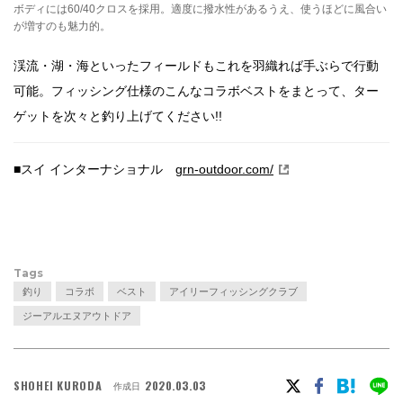
ボディには60/40クロスを採用。適度に撥水性があるうえ、使うほどに風合い
が増すのも魅力的。
渓流・湖・海といったフィールドもこれを羽織れば手ぶらで行動
可能。フィッシング仕様のこんなコラボベストをまとって、ター
ゲットを次々と釣り上げてください!!
■スイ インターナショナル
grn-outdoor.com/
Tags
釣り
コラボ
ベスト
アイリーフィッシングクラブ
ジーアルエヌアウトドア
SHOHEI KURODA
2020.03.03
作成日