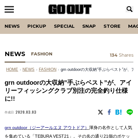
NEWS
PICKUP
SPECIAL
SNAP
STORE
MA
NEWS
FASHION
134
Shares
HOME
›
NEWS
›
FASHION
›
grn outdoorの大収納”手ぶらベスト”
grn outdoorの大収納”手ぶらベスト”が、アイ
リーフィッシングクラブ別注の完全釣り仕様
に!!
2020.03.03
作成日
grn outdoor（ジーアールエヌ アウトドア）
渾身の名作として人気
を集めている「TEBURA VEST21」。その名の通り21個のポケッ