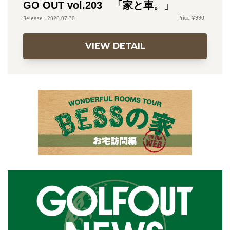
GO OUT vol.203 「家と車。」
990
2026.07.30
VIEW DETAIL