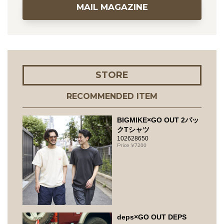
MAIL MAGAZINE
STORE
RECOMMENDED ITEM
BIGMIKE×GO OUT 2パッ
クTシャツ
102628650
7200
deps×GO OUT DEPS