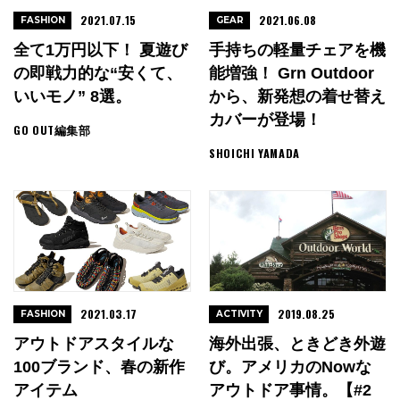
2021.07.15
2021.06.08
FASHION
GEAR
全て1万円以下！ 夏遊び
手持ちの軽量チェアを機
の即戦力的な“安くて、
能増強！ Grn Outdoor
いいモノ” 8選。
から、新発想の着せ替え
カバーが登場！
GO OUT編集部
SHOICHI YAMADA
2021.03.17
2019.08.25
FASHION
ACTIVITY
アウトドアスタイルな
海外出張、ときどき外遊
100ブランド、春の新作
び。アメリカのNowな
アイテム
アウトドア事情。【#2