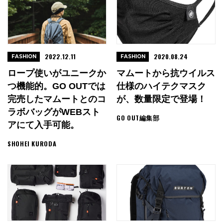
2022.12.11
2020.08.24
FASHION
FASHION
ロープ使いがユニークか
マムートから抗ウイルス
つ機能的。GO OUTでは
仕様のハイテクマスク
完売したマムートとのコ
が、数量限定で登場！
ラボバッグがWEBスト
GO OUT編集部
アにて入手可能。
SHOHEI KURODA