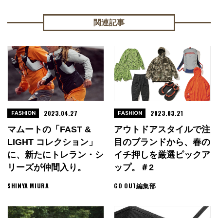
関連記事
2023.04.27
2023.03.21
FASHION
FASHION
マムートの「FAST &
アウトドアスタイルで注
LIGHT コレクション」
目のブランドから、春の
に、新たにトレラン・シ
イチ押しを厳選ピックア
リーズが仲間入り。
ップ。＃2
SHINYA MIURA
GO OUT編集部