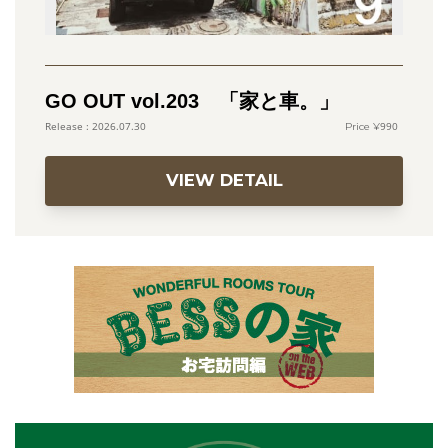
GO OUT vol.203 「家と車。」
990
2026.07.30
VIEW DETAIL