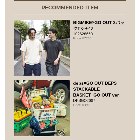
RECOMMENDED ITEM
BIGMIKE×GO OUT 2パッ
クTシャツ
102628650
7200
deps×GO OUT DEPS
STACKABLE
BASKET_GO OUT ver.
DPSGO2607
3950