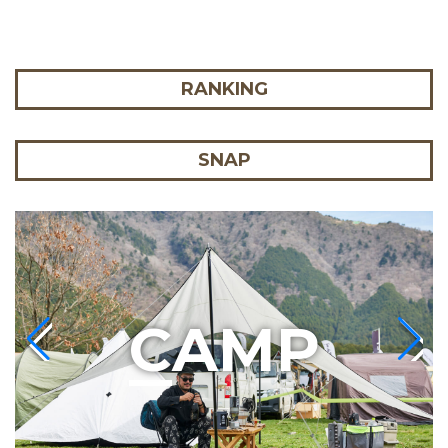
RANKING
SNAP
C
AMP