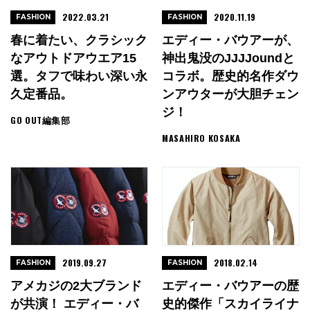
2022.03.21
2020.11.19
FASHION
FASHION
春に着たい、クラシック
エディー・バウアーが、
なアウトドアウエア15
神出鬼没のJJJJoundと
選。タフで味わい深い永
コラボ。歴史的名作ダウ
久定番品。
ンアウターが大胆チェン
ジ！
GO OUT編集部
MASAHIRO KOSAKA
2019.09.27
2018.02.14
FASHION
FASHION
アメカジの2大ブランド
エディー・バウアーの歴
が共演！ エディー・バ
史的傑作「スカイライナ