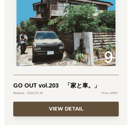
GO OUT vol.203 「家と車。」
990
2026.07.30
VIEW DETAIL