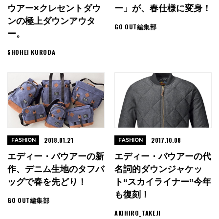
ウアー×クレセントダウ
ー」が、春仕様に変身！
ンの極上ダウンアウタ
GO OUT編集部
ー。
SHOHEI KURODA
2018.01.21
2017.10.08
FASHION
FASHION
エディー・バウアーの新
エディー・バウアーの代
作、デニム生地のタフバ
名詞的ダウンジャケッ
ッグで春を先どり！
ト“スカイライナー”今年
も復刻！
GO OUT編集部
AKIHIRO_TAKEJI