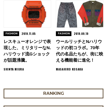
2019.11.05
2019.09.19
FASHION
FASHION
レスキューオレンジで表
ウールリッチとNハリウ
現した、ミリタリーなN.
ッドの初コラボ。70年
ハリウッド流Gショック
代の名品たちが、街に映
が話題沸騰。
える機能着に進化！
SHINYA MIURA
MASAHIRO KOSAKA
RANKING