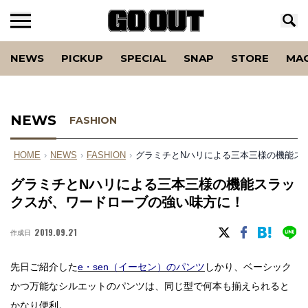
NEWS
PICKUP
SPECIAL
SNAP
STORE
MA
NEWS
FASHION
HOME
›
NEWS
›
FASHION
›
グラミチとNハリによる三本三様の機能ス
グラミチとNハリによる三本三様の機能スラッ
クスが、ワードローブの強い味方に！
2019.09.21
作成日
先日ご紹介した
e・sen（イーセン）のパンツ
しかり、ベーシック
かつ万能なシルエットのパンツは、同じ型で何本も揃えられると
かなり便利。