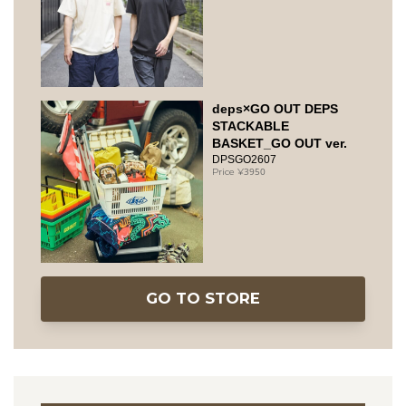
deps×GO OUT DEPS
STACKABLE
BASKET_GO OUT ver.
DPSGO2607
3950
GO TO STORE