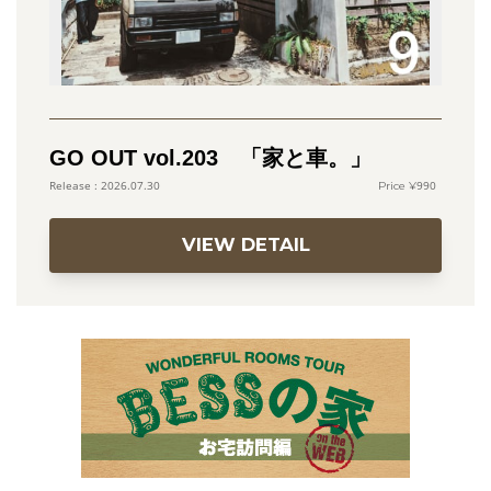
GO OUT vol.203 「家と車。」
990
2026.07.30
VIEW DETAIL