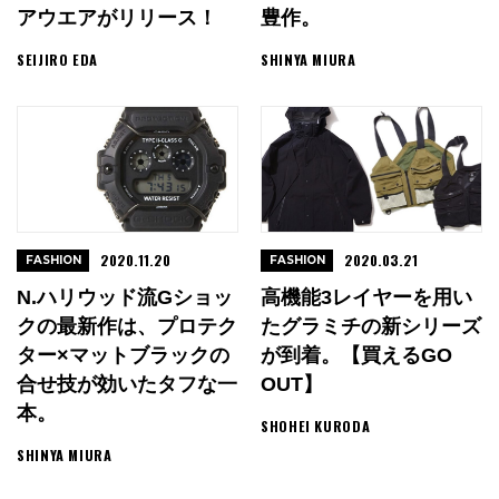
アウエアがリリース！
豊作。
SEIJIRO EDA
SHINYA MIURA
2020.11.20
2020.03.21
FASHION
FASHION
N.ハリウッド流Gショッ
高機能3レイヤーを用い
クの最新作は、プロテク
たグラミチの新シリーズ
ター×マットブラックの
が到着。【買えるGO
合せ技が効いたタフな一
OUT】
本。
SHOHEI KURODA
SHINYA MIURA