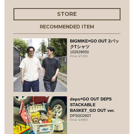
STORE
RECOMMENDED ITEM
BIGMIKE×GO OUT 2パッ
クTシャツ
102628650
7200
deps×GO OUT DEPS
STACKABLE
BASKET_GO OUT ver.
DPSGO2607
3950