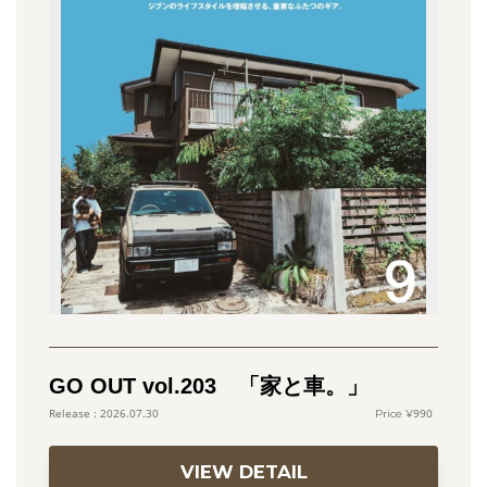
GO OUT vol.203 「家と車。」
990
2026.07.30
VIEW DETAIL