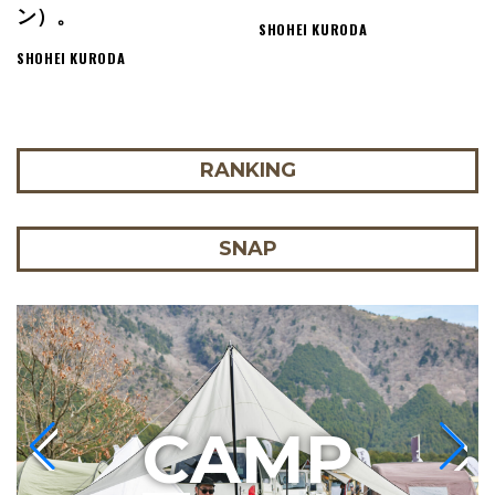
ン）。
SHOHEI KURODA
SHOHEI KURODA
RANKING
SNAP
C
AMP