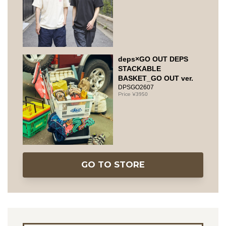
deps×GO OUT DEPS
STACKABLE
BASKET_GO OUT ver.
DPSGO2607
3950
GO TO STORE