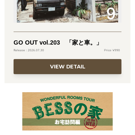
GO OUT vol.203 「家と車。」
990
2026.07.30
VIEW DETAIL