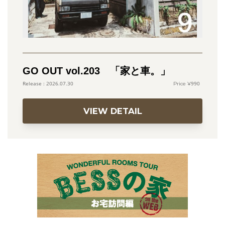
GO OUT vol.203 「家と車。」
990
2026.07.30
VIEW DETAIL