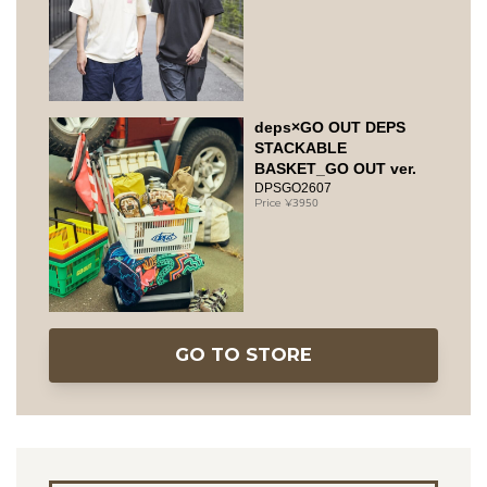
deps×GO OUT DEPS
STACKABLE
BASKET_GO OUT ver.
DPSGO2607
3950
GO TO STORE