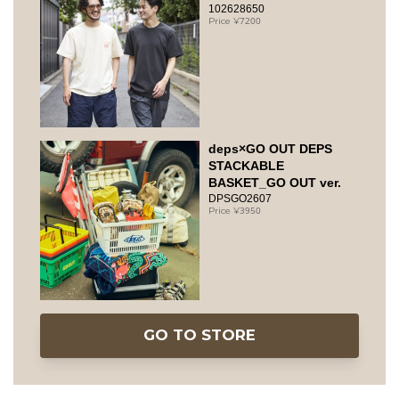
102628650
7200
deps×GO OUT DEPS
STACKABLE
BASKET_GO OUT ver.
DPSGO2607
3950
GO TO STORE