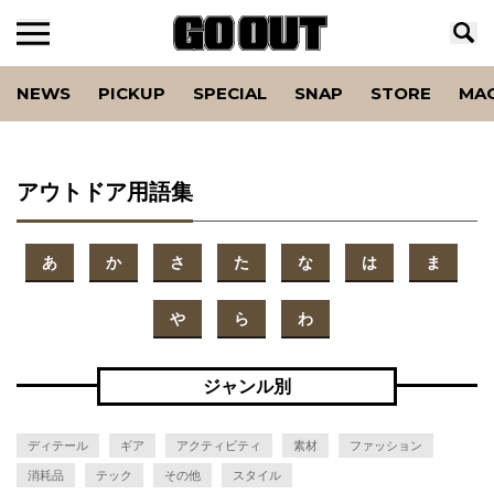
NEWS
PICKUP
SPECIAL
SNAP
STORE
MA
アウトドア用語集
あ
か
さ
た
な
は
ま
や
ら
わ
ジャンル別
ディテール
ギア
アクティビティ
素材
ファッション
消耗品
テック
その他
スタイル