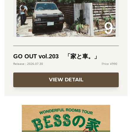
GO OUT vol.203 「家と車。」
990
2026.07.30
VIEW DETAIL