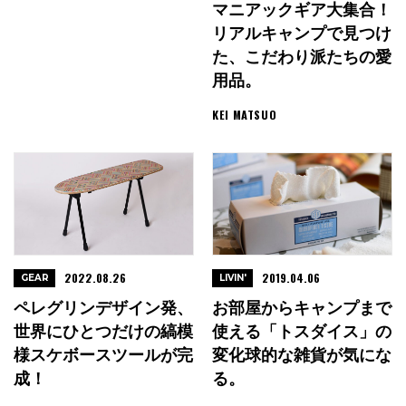
マニアックギア大集合！
リアルキャンプで見つけ
た、こだわり派たちの愛
用品。
KEI MATSUO
2022.08.26
2019.04.06
GEAR
LIVIN'
ペレグリンデザイン発、
お部屋からキャンプまで
世界にひとつだけの縞模
使える「トスダイス」の
様スケボースツールが完
変化球的な雑貨が気にな
成！
る。