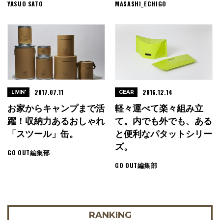
YASUO SATO
MASASHI_ECHIGO
2017.07.11
2016.12.14
LIVIN'
GEAR
お家からキャンプまで活
軽々運べて楽々組み立
躍！収納力あるおしゃれ
て。内でも外でも、ある
「スツール」缶。
と便利なパタットシリー
ズ。
GO OUT編集部
GO OUT編集部
RANKING