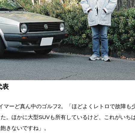
代表
イマーど真ん中のゴルフ2。「ほどよくレトロで故障も
た。ほかに大型SUVも所有しているけど、これがいち
然飽きないですね」。