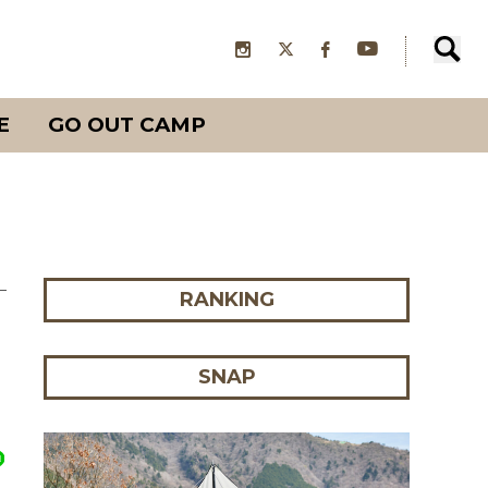
E
GO OUT CAMP
RANKING
SNAP