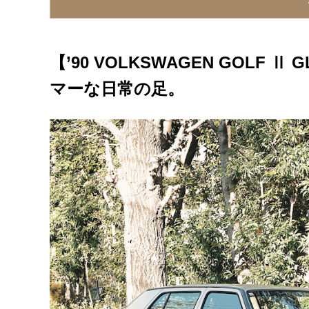
【’07 VOLVO XC70 CR
ルカリで入手。
OWNER：萱沼伸義／イン
【’90 VOLKSWAGEN GOL
マーな日常の足。