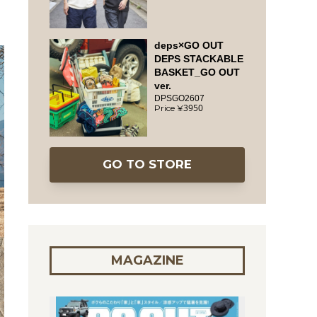
deps×GO OUT
DEPS STACKABLE
BASKET_GO OUT
ver.
DPSGO2607
3950
GO TO STORE
MAGAZINE