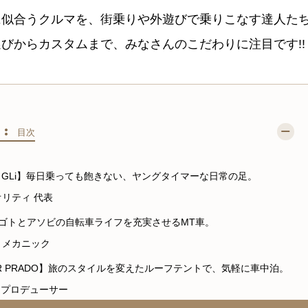
に似合うクルマを、街乗りや外遊びで乗りこなす達人た
びからカスタムまで、みなさんのこだわりに注目です!!
S :
目次
OLF Ⅱ GLi】毎日乗っても飽きない、ヤングタイマーな日常の足。
オリティ 代表
OO】シゴトとアソビの自転車ライフを充実させるMT車。
P メカニック
CRUISER PRADO】旅のスタイルを変えたルーフテントで、気軽に車中泊。
R、プロデューサー