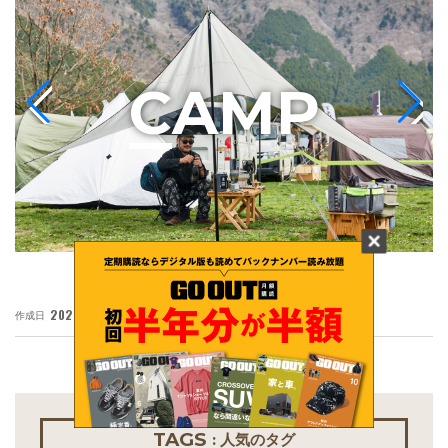
C
AMP
CAMP STYLE SELECTION
2026.05.01
2026.05.01
作成日
更新日
作
TAGS
: 人気のタグ