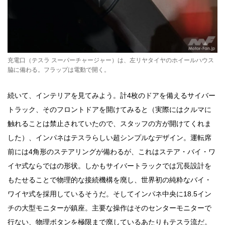
充電口（テスラ スーパーチャージャー）は、左リヤタイヤのホイールハウス
脇に備わる。フラップは電動で開く。
続いて、インテリアを見てみよう。計4枚のドアを備えるサイバー
トラック、そのフロントドアを開けてみると（実際にはクルマに
触れることは禁止されていたので、スタッフの方が開けてくれま
した）、インパネはテスラらしい超シンプルなデザイン。運転席
前には4角形のステアリングが備わるが、これはステア・バイ・ワ
イヤ式ならではの形状。しかもサイバートラックでは冗長設計を
もたせることで物理的な接続機構を廃し、世界初の純粋なバイ・
ワイヤ式を採用しているそうだ。そしてインパネ中央に18.5イン
チの大型モニターが鎮座。主要な操作はそのセンターモニターで
行ない、物理ボタンを極限まで廃しているあたりもテスラ流だ。