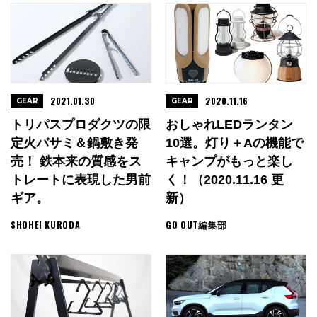
2021.01.30
2020.11.16
GEAR
GEAR
トリパスプロダクツの限
おしゃれLEDランタン
定火バサミ＆鍋敷き発
10選。灯り＋αの機能で
売！ 鉄本来の質感をス
キャンプがもっと楽し
トレートに表現した男前
く！（2020.11.16 更
ギア。
新）
SHOHEI KURODA
GO OUT編集部