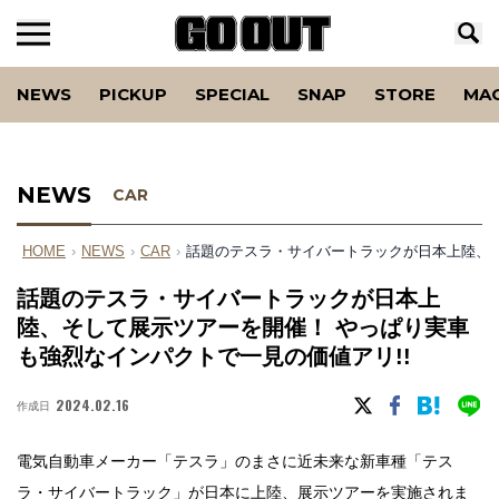
NEWS
PICKUP
SPECIAL
SNAP
STORE
MA
NEWS
CAR
HOME
›
NEWS
›
CAR
›
話題のテスラ・サイバートラックが日本上陸、そ
話題のテスラ・サイバートラックが日本上
陸、そして展示ツアーを開催！ やっぱり実車
も強烈なインパクトで一見の価値アリ!!
2024.02.16
作成日
電気自動車メーカー「テスラ」のまさに近未来な新車種
「テス
ラ・サイバートラック」が日本に上陸、展示ツアーを実施されま