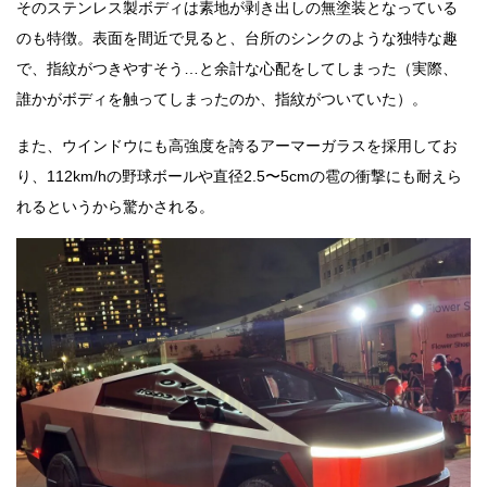
そのステンレス製ボディは素地が剥き出しの無塗装となっている
のも特徴。表面を間近で見ると、台所のシンクのような独特な趣
で、指紋がつきやすそう…と余計な心配をしてしまった（実際、
誰かがボディを触ってしまったのか、指紋がついていた）。
また、ウインドウにも高強度を誇るアーマーガラスを採用してお
り、112km/hの野球ボールや直径2.5〜5cmの雹の衝撃にも耐えら
れるというから驚かされる。