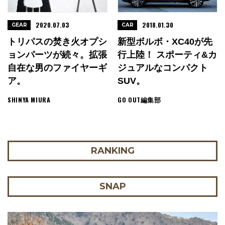
2020.07.03
2018.01.30
GEAR
CAR
トリパスの焚き火オプシ
新型ボルボ・XC40が先
ョンパーツが続々。拡張
行上陸！ スポーティ&カ
自在な男のファイヤーギ
ジュアルなコンパクト
ア。
SUV。
SHINYA MIURA
GO OUT編集部
RANKING
SNAP