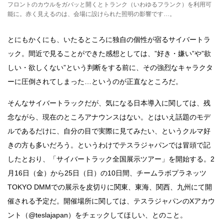
フロントのカウルをガバッと開くとトランク（いわゆるフランク）を利用可
能に。赤く見えるのは、会場に設けられた照明の影響です…。
とにもかくにも、いたるところに独自の個性が宿るサイバートラ
ック。間近で見ることができた感想としては、”好き・嫌い”や”欲
しい・欲しくない”という判断をする前に、その強烈なキャラクタ
ーに圧倒されてしまった…というのが正直なところだ。
そんなサイバートラックだが、気になる日本導入に関しては、残
念ながら、現在のところアナウンスはない。とはいえ話題のモデ
ルであるだけに、自分の目で実際に見てみたい、というクルマ好
きの方も多いだろう。というわけでテスラジャパンでは冒頭で記
したとおり、「サイバートラック全国展示ツアー」を開始する。2
月16日（金）から25日（日）の10日間、チームラボプラネッツ
TOKYO DMMでの展示を皮切りに関東、東海、関西、九州にて開
催される予定だ。開催場所に関しては、テスラジャパンのXアカウ
ント（@teslajapan）をチェックしてほしい、とのこと。