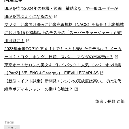
BEVを待つ2024年の危機・後編 補助金なしで一般ユーザーが
BEVを選ぶようになるのか
マツダ、北米向けBEVに北米充電規格（NACS）を採用！北米地域
における15,000基以上のテスラの「スーパーチャージャー」が使
用可能に！
2023年全米TOP10 アメリカでもっとも売れたモデルは？ メーカ
ーは？トヨタ、ホンダ、日産、スバル、マツダの日本勢は？
東京オートサロンの美女をプレイバック！人気コンパニオン特集
【Part2】VELENO＆Garage力、FIEVILLE/CARLAS
【新型スイフト試乗】新開発エンジンの完成度は高い。では先代
継承ボディ＆シャシーの乗り心地は？
筆者：長野 達郎
Tags
テスラ