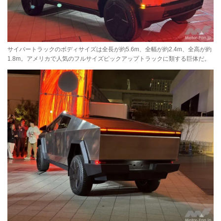
サイバートラックのボディサイズは全長が約5.6m、全幅が約2.4m、全高が約
1.8m。アメリカで人気のフルサイズピックアップトラックに類する巨体だ。