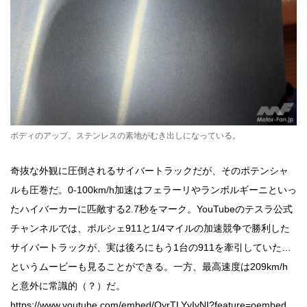
ボディのアップ。ステンレスの素地がむき出しになっている。
奇抜な外観に圧倒されるサイバートラックだが、そのポテンシャ
ルも圧巻だ。0-100km/h加速はフェラーリやランボルギーニといっ
たハイバーカーに匹敵する2.7秒をマーク。YouTubeのテスラ公式
チャンネルでは、ポルシェ911と1/4マイルの加速競争で勝利した
サイバートラックが、実は後ろにもう1台の911を牽引していた…
というムービーも見ることができる。一方、最高速度は209km/h
と意外に常識的（？）だ。
https://www.youtube.com/embed/OyrTLYyIvNI?feature=oembed