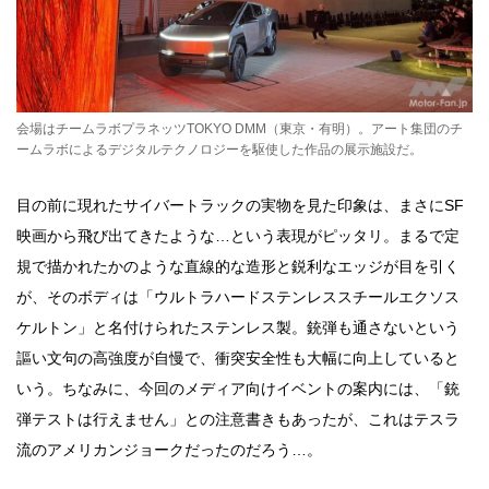
会場はチームラボプラネッツTOKYO DMM（東京・有明）。アート集団のチ
ームラボによるデジタルテクノロジーを駆使した作品の展示施設だ。
目の前に現れたサイバートラックの実物を見た印象は、まさにSF
映画から飛び出てきたような…という表現がピッタリ。まるで定
規で描かれたかのような直線的な造形と鋭利なエッジが目を引く
が、そのボディは「ウルトラハードステンレススチールエクソス
ケルトン」と名付けられたステンレス製。銃弾も通さないという
謳い文句の高強度が自慢で、衝突安全性も大幅に向上していると
いう。ちなみに、今回のメディア向けイベントの案内には、「銃
弾テストは行えません」との注意書きもあったが、これはテスラ
流のアメリカンジョークだったのだろう…。