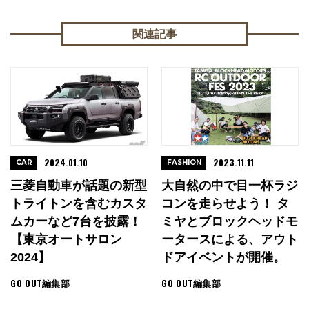
関連記事
2024.01.10
2023.11.11
CAR
FASHION
三菱自動車が話題の新型
大自然の中で目一杯ラジ
トライトンを含むカスタ
コンを走らせよう！ タ
ムカーなど7台を披露！
ミヤとブロックヘッドモ
【東京オートサロン
ータースによる、アウト
2024】
ドアイベントが開催。
GO OUT編集部
GO OUT編集部