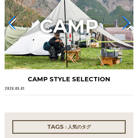
C
AMP
CAMP STYLE SELECTION
2026.05.01
20
TAGS
: 人気のタグ