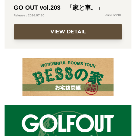
GO OUT vol.203 「家と車。」
990
2026.07.30
VIEW DETAIL