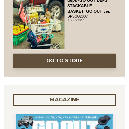
deps×GO OUT DEPS
STACKABLE
BASKET_GO OUT ver.
DPSGO2607
3950
GO TO STORE
MAGAZINE