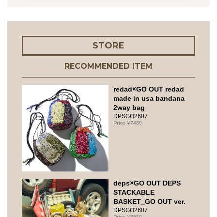
STORE
RECOMMENDED ITEM
redad×GO OUT redad
made in usa bandana
2way bag
DPSGO2607
7480
deps×GO OUT DEPS
STACKABLE
BASKET_GO OUT ver.
DPSGO2607
3950