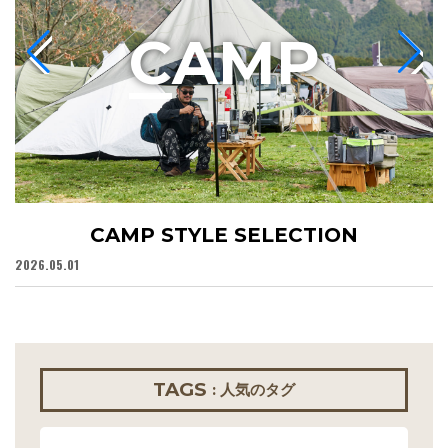
C
AMP
CAMP STYLE SELECTION
2026.05.01
20
TAGS
: 人気のタグ