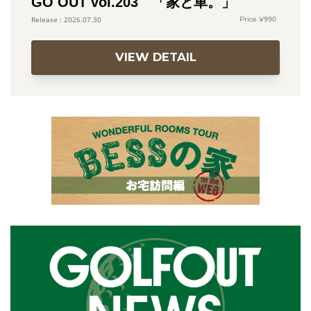
GO OUT vol.203 「家と車。」
990
2026.07.30
VIEW DETAIL