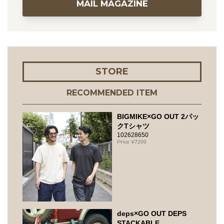
MAIL MAGAZINE
STORE
RECOMMENDED ITEM
BIGMIKE×GO OUT 2パッ
クTシャツ
102628650
7200
deps×GO OUT DEPS
STACKABLE