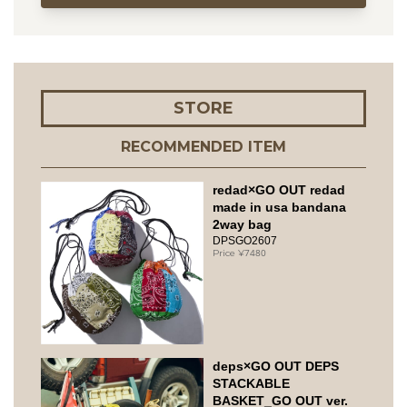
STORE
RECOMMENDED ITEM
redad×GO OUT redad
made in usa bandana
2way bag
DPSGO2607
7480
deps×GO OUT DEPS
STACKABLE
BASKET_GO OUT ver.