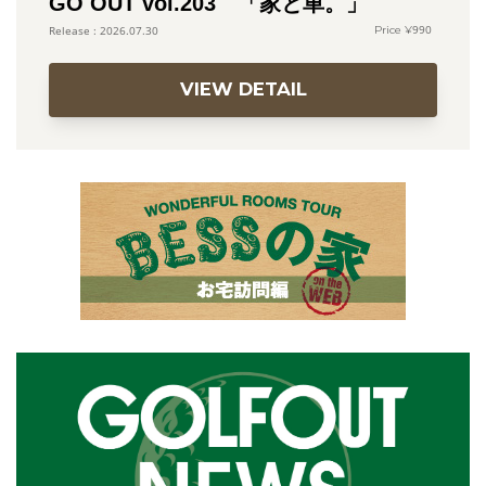
GO OUT vol.203 「家と車。」
990
2026.07.30
VIEW DETAIL