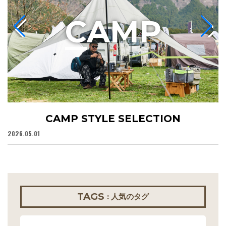
C
AMP
CAMP STYLE SELECTION
2026.05.01
20
TAGS
: 人気のタグ