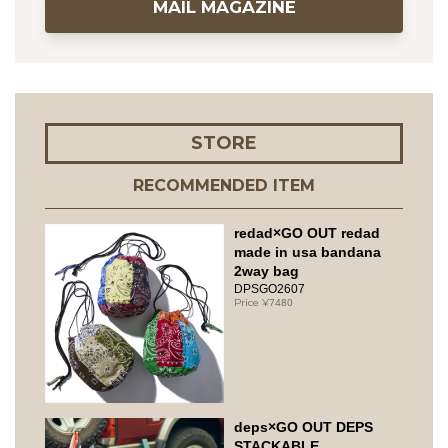
MAIL MAGAZINE
STORE
RECOMMENDED ITEM
redad×GO OUT redad
made in usa bandana
2way bag
DPSGO2607
7480
deps×GO OUT DEPS
STACKABLE