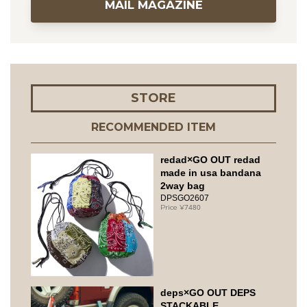
MAIL MAGAZINE
STORE
RECOMMENDED ITEM
redad×GO OUT redad
made in usa bandana
2way bag
DPSGO2607
7480
deps×GO OUT DEPS
STACKABLE