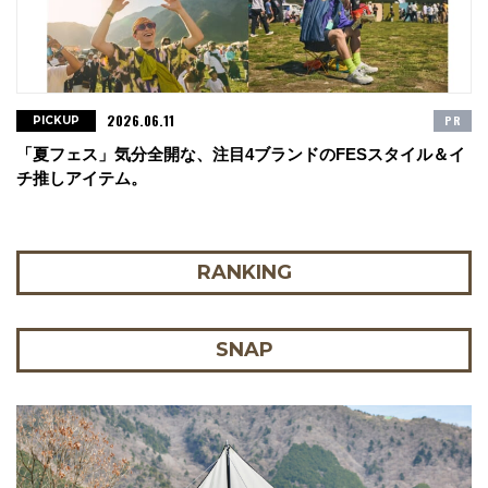
2026.06.11
PR
PICKUP
「夏フェス」気分全開な、注目4ブランドのFESスタイル＆イ
チ推しアイテム。
RANKING
SNAP