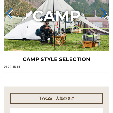
C
AMP
CAMP STYLE SELECTION
2026.05.01
20
TAGS
: 人気のタグ