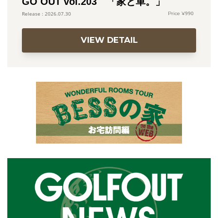
GO OUT vol.203 「家と車。」
990
2026.07.30
VIEW DETAIL