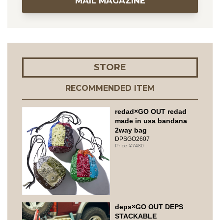
MAIL MAGAZINE
STORE
RECOMMENDED ITEM
redad×GO OUT redad
made in usa bandana
2way bag
DPSGO2607
7480
deps×GO OUT DEPS
STACKABLE