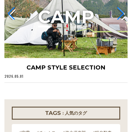
C
AMP
CAMP STYLE SELECTION
2026.05.01
20
TAGS
: 人気のタグ