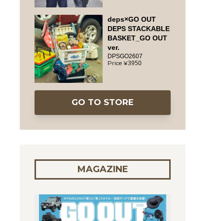
deps×GO OUT
DEPS STACKABLE
BASKET_GO OUT
ver.
DPSGO2607
3950
GO TO STORE
MAGAZINE