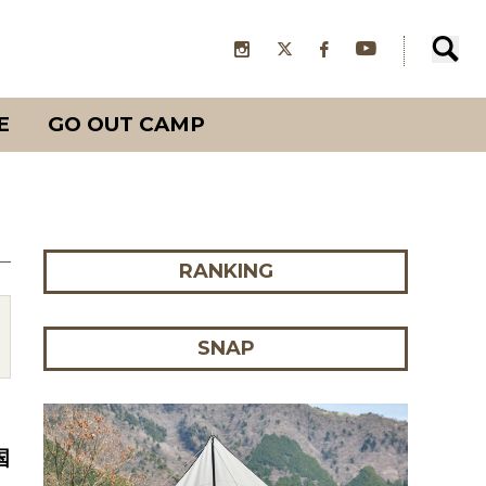
E
GO OUT CAMP
RANKING
SNAP
国