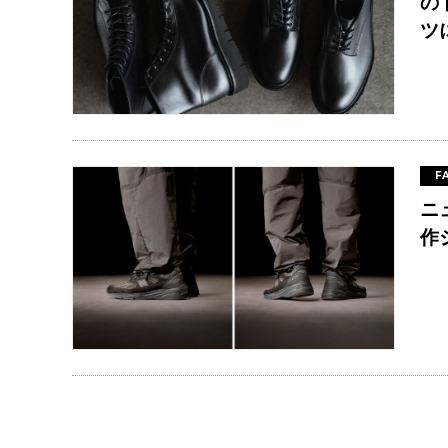
の
ツ
F
ニ
作