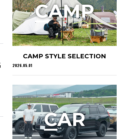
C
AMP
CAMP STYLE SELECTION
名
2026.05.01
C
AR