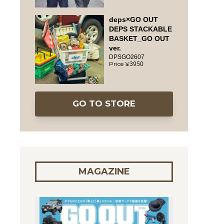
deps×GO OUT
DEPS STACKABLE
BASKET_GO OUT
ver.
DPSGO2607
3950
GO TO STORE
MAGAZINE