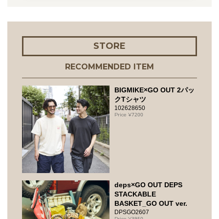
STORE
RECOMMENDED ITEM
BIGMIKE×GO OUT 2パッ
クTシャツ
102628650
7200
deps×GO OUT DEPS
STACKABLE
BASKET_GO OUT ver.
DPSGO2607
3950