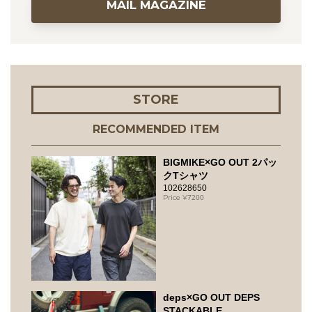
MAIL MAGAZINE
STORE
RECOMMENDED ITEM
BIGMIKE×GO OUT 2パッ
クTシャツ
102628650
7200
deps×GO OUT DEPS
STACKABLE