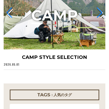
C
AMP
CAMP STYLE SELECTION
2026.05.01
20
TAGS
: 人気のタグ