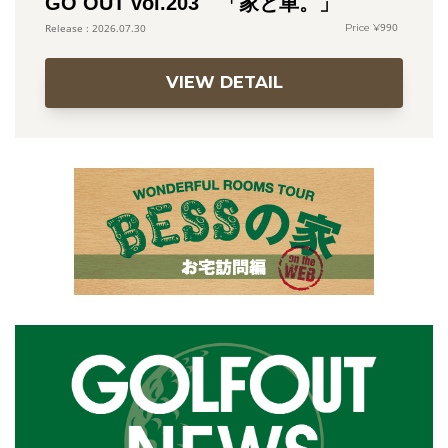
GO OUT vol.203 「家と車。」
990
2026.07.30
VIEW DETAIL