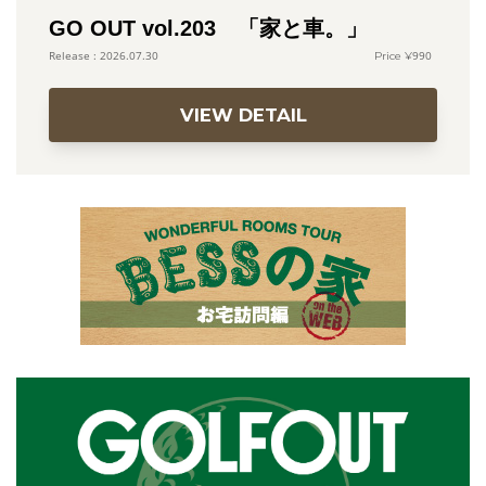
GO OUT vol.203 「家と車。」
990
2026.07.30
VIEW DETAIL