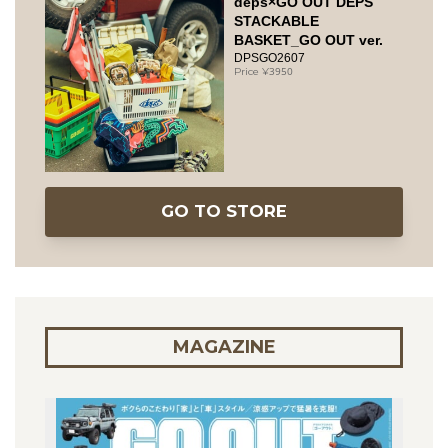
deps×GO OUT DEPS
STACKABLE
BASKET_GO OUT ver.
DPSGO2607
3950
GO TO STORE
MAGAZINE