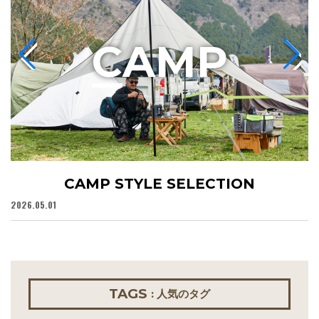
C
AMP
CAMP STYLE SELECTION
2026.05.01
20
TAGS
: 人気のタグ