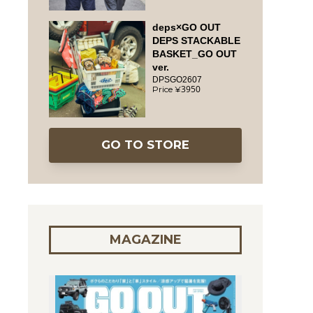
deps×GO OUT
DEPS STACKABLE
BASKET_GO OUT
ver.
DPSGO2607
3950
GO TO STORE
MAGAZINE