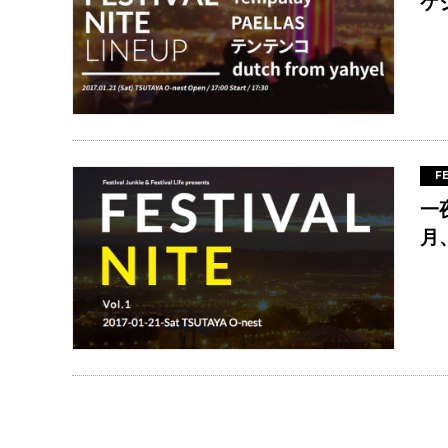
ケ
F
一
月