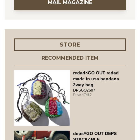
MAIL MAGAZINE
STORE
RECOMMENDED ITEM
redad×GO OUT redad
made in usa bandana
2way bag
DPSGO2607
7480
deps×GO OUT DEPS
STACKABLE