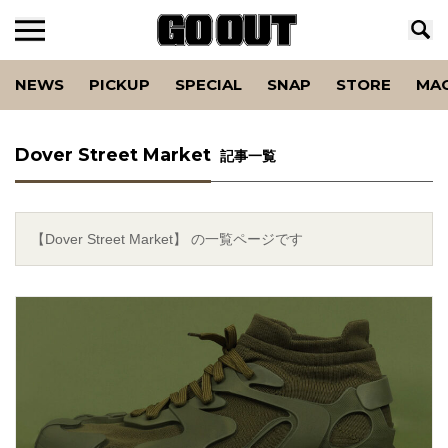
NEWS
PICKUP
SPECIAL
SNAP
STORE
MA
Dover Street Market
記事一覧
【Dover Street Market】 の一覧ページです