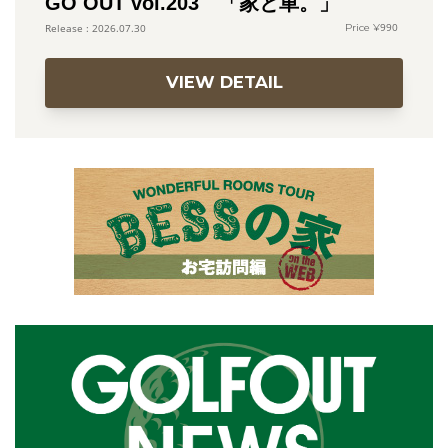
GO OUT vol.203 「家と車。」
990
2026.07.30
VIEW DETAIL