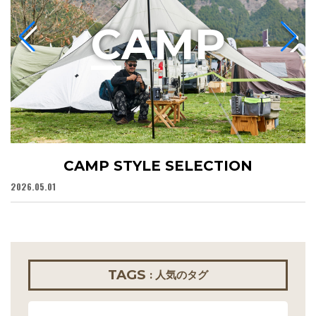
C
AMP
CAMP STYLE SELECTION
2026.05.01
20
TAGS
: 人気のタグ