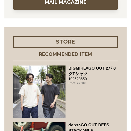
MAIL MAGAZINE
STORE
RECOMMENDED ITEM
BIGMIKE×GO OUT 2パッ
クTシャツ
102628650
7200
deps×GO OUT DEPS
STACKABLE