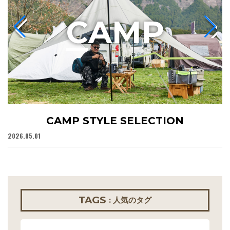
C
AMP
CAMP STYLE SELECTION
2026.05.01
20
TAGS
: 人気のタグ