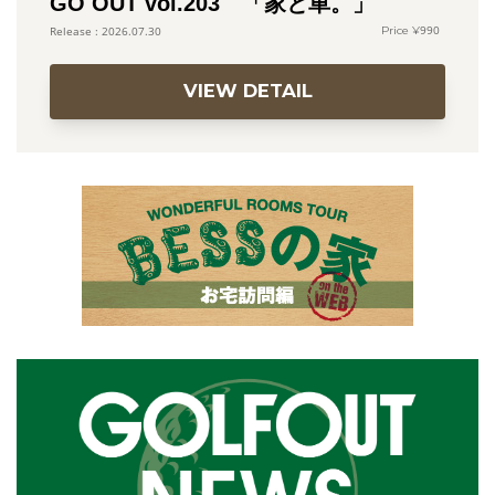
GO OUT vol.203 「家と車。」
990
2026.07.30
VIEW DETAIL