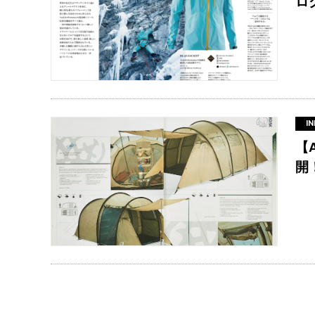
ロ
IN
【
開