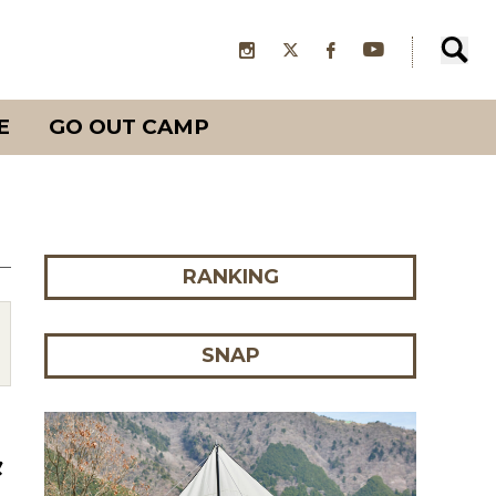
E
GO OUT CAMP
RANKING
SNAP
タ