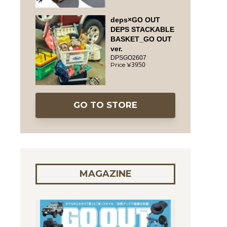
deps×GO OUT
DEPS STACKABLE
BASKET_GO OUT
ver.
DPSGO2607
3950
GO TO STORE
MAGAZINE