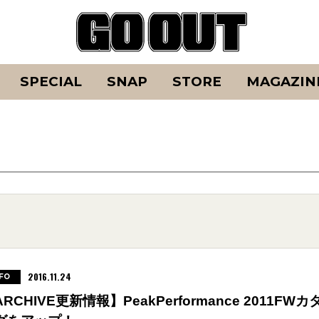
SPECIAL
SNAP
STORE
MAGAZIN
2016.11.24
FO
RCHIVE更新情報】PeakPerformance 2011FWカ