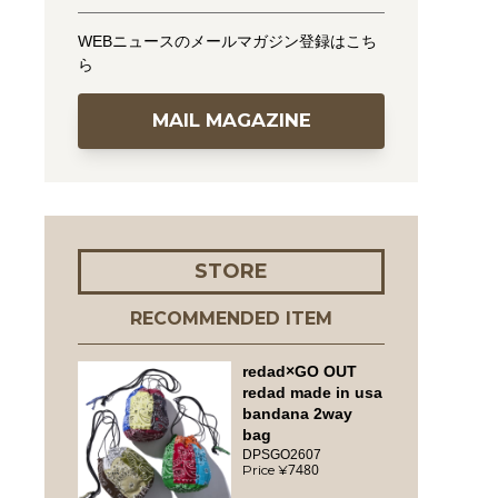
WEBニュースのメールマガジン登録はこち
ら
MAIL MAGAZINE
STORE
RECOMMENDED ITEM
redad×GO OUT
redad made in usa
bandana 2way
bag
DPSGO2607
7480