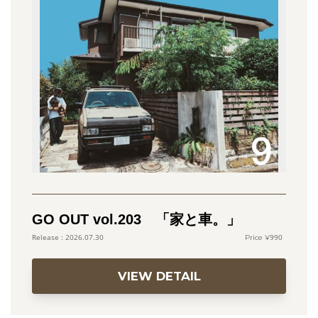
GO OUT vol.203 「家と車。」
990
2026.07.30
VIEW DETAIL