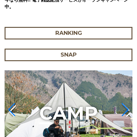
中。
RANKING
SNAP
C
AMP