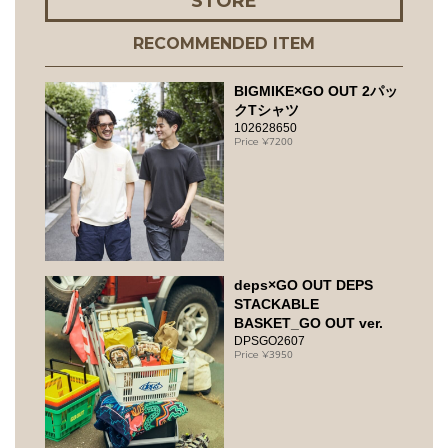
STORE
RECOMMENDED ITEM
BIGMIKE×GO OUT 2パッ
クTシャツ
102628650
7200
deps×GO OUT DEPS
STACKABLE
BASKET_GO OUT ver.
DPSGO2607
3950