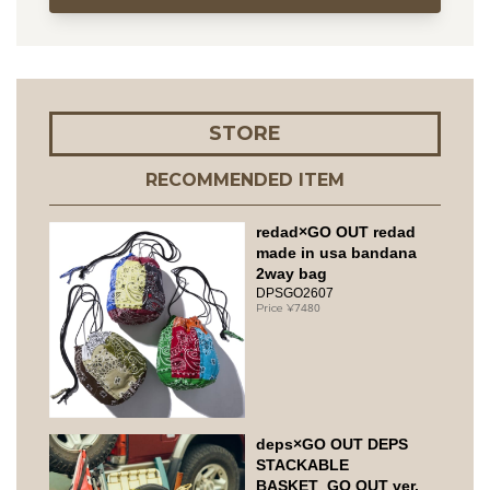
STORE
RECOMMENDED ITEM
redad×GO OUT redad
made in usa bandana
2way bag
DPSGO2607
7480
deps×GO OUT DEPS
STACKABLE
BASKET_GO OUT ver.