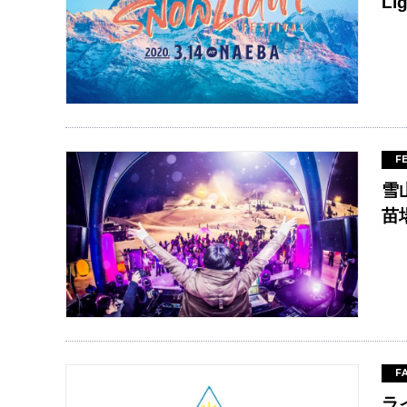
Li
F
雪山
苗
F
ラ