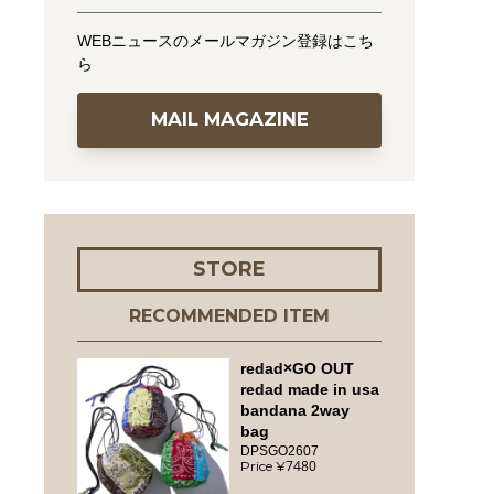
WEBニュースのメールマガジン登録はこち
ら
MAIL MAGAZINE
STORE
RECOMMENDED ITEM
redad×GO OUT
redad made in usa
bandana 2way
bag
DPSGO2607
7480