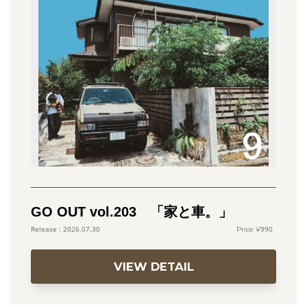
GO OUT vol.203 「家と車。」
990
2026.07.30
VIEW DETAIL