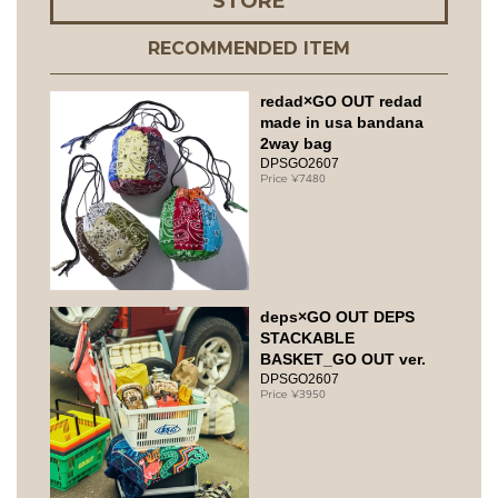
STORE
RECOMMENDED ITEM
redad×GO OUT redad
made in usa bandana
2way bag
DPSGO2607
7480
deps×GO OUT DEPS
STACKABLE
BASKET_GO OUT ver.
DPSGO2607
3950