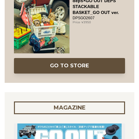
deps×GO OUT DEPS
STACKABLE
BASKET_GO OUT ver.
DPSGO2607
3950
GO TO STORE
MAGAZINE