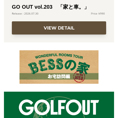
GO OUT vol.203 「家と車。」
990
2026.07.30
VIEW DETAIL