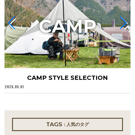
C
AMP
CAMP STYLE SELECTION
2026.05.01
20
TAGS
: 人気のタグ