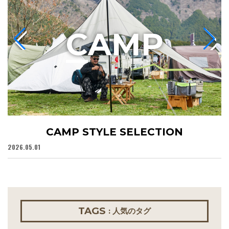
C
AMP
CAMP STYLE SELECTION
2026.05.01
20
TAGS
: 人気のタグ