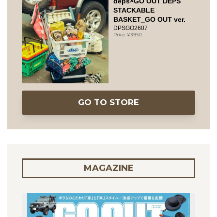
deps×GO OUT DEPS
STACKABLE
BASKET_GO OUT ver.
DPSGO2607
3950
GO TO STORE
MAGAZINE