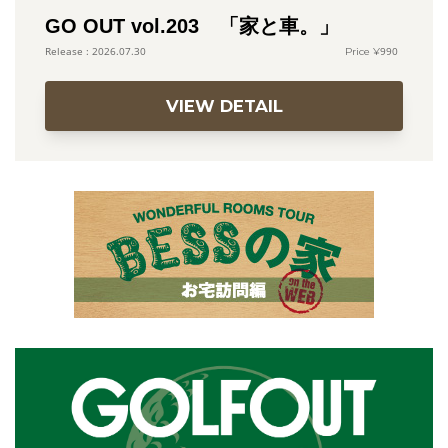
GO OUT vol.203 「家と車。」
990
2026.07.30
VIEW DETAIL