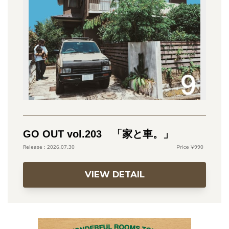
GO OUT vol.203 「家と車。」
990
2026.07.30
VIEW DETAIL