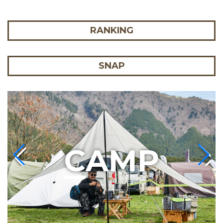
RANKING
SNAP
C
AMP