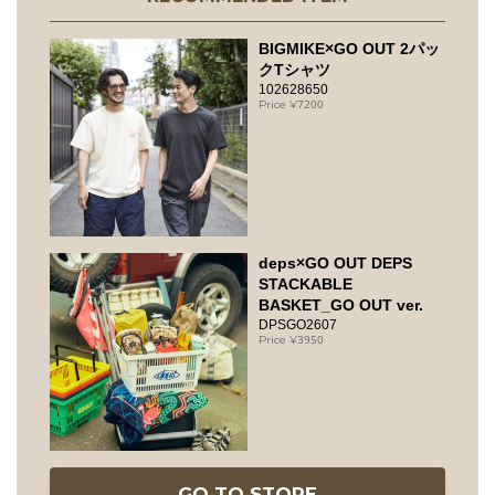
BIGMIKE×GO OUT 2パッ
クTシャツ
102628650
7200
deps×GO OUT DEPS
STACKABLE
BASKET_GO OUT ver.
DPSGO2607
3950
GO TO STORE