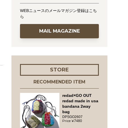
WEBニュースのメールマガジン登録はこち
ら
MAIL MAGAZINE
STORE
RECOMMENDED ITEM
redad×GO OUT
redad made in usa
bandana 2way
bag
DPSGO2607
7480