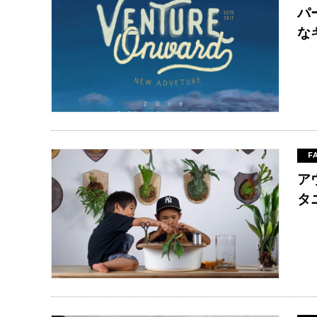
パ
な
F
ア
タ