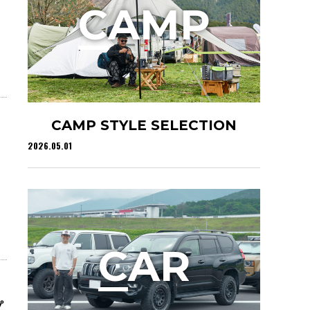
C
AMP
CAMP STYLE SELECTION
2026.05.01
C
AR
プ