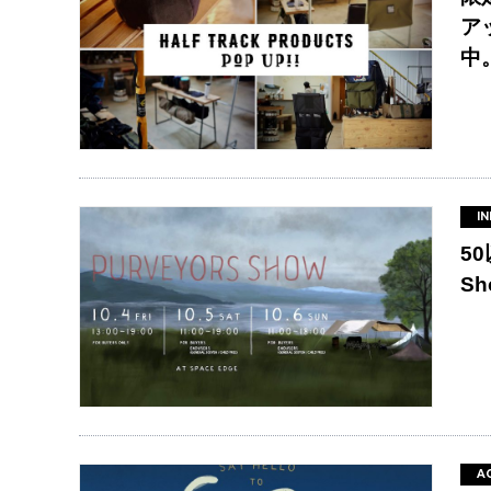
ア
中
IN
5
S
AC