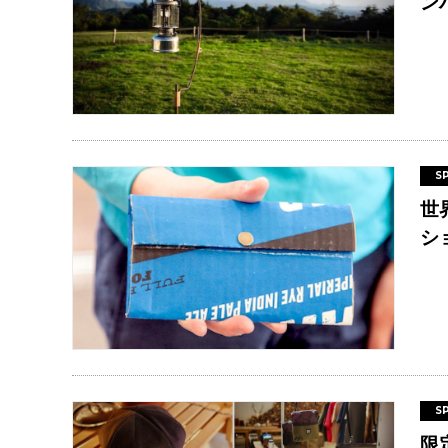
ン
S
世
シ
S
限