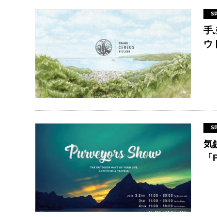
S
手
ウ
S
気
「P