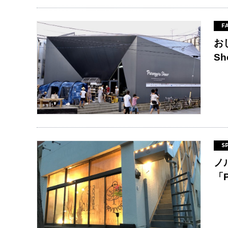
F
お
Sh
S
ノ
「