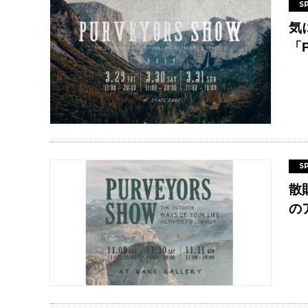
S
気
「P
S
散
の