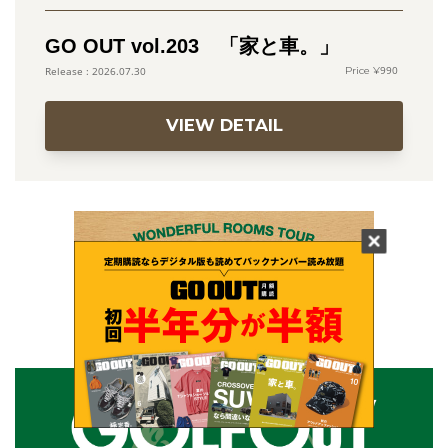
GO OUT vol.203 「家と車。」
990
2026.07.30
VIEW DETAIL