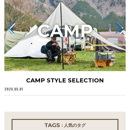
C
AMP
CAMP STYLE SELECTION
2026.05.01
20
TAGS
: 人気のタグ