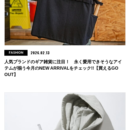
・雑貨株式会社
広島市中区袋町1-11
tel : 082-242-7558
・ハックルベリー
山口県宇部市上宇部2517-17
2026.02.13
FASHION
tel : 083-621-0139
人気ブランドのギア雑貨に注目！ 永く愛用できそうなアイ
テムが揃う今月のNEW ARRIVALをチェック!!【買えるGO
・BASECAMP ゆめタウン
OUT】
香川県高松市三条町608-1
tel : 087-869-7560
・OUTDOOR’S KOMPAS
愛媛県松山市山越5-5-11
tel : 089-922-6457