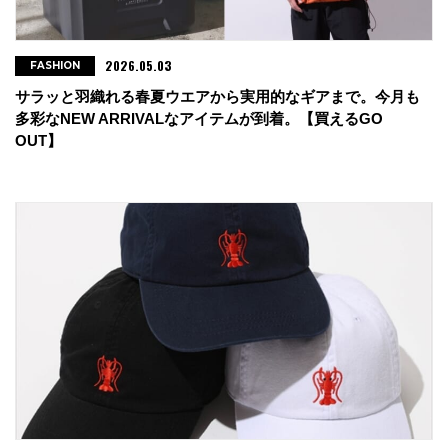
・GIVE LIFE
2026.05.03
FASHION
東京都渋谷区神宮前3-18-21
サラッと羽織れる春夏ウエアから実用的なギアまで。今月も
tel : 03-3404-1348
多彩なNEW ARRIVALなアイテムが到着。【買えるGO
OUT】
・vic2 吉祥寺店
東京都武蔵野市吉祥寺南1-8-8-1F
tel : 0422-24-6426
・go slow caravan コピス吉祥寺店
東京都武蔵野市吉祥寺本町1-11-5 コピス吉祥寺A館2F
tel : 0422-27-2387
・go slow caravan ダイバーシティ東京プラザ店
東京都江東区青海1-1-10ダイバーシティ東京プラザ5F
tel : 03-6457-2616