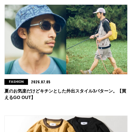
・PAZURU
福島県郡山市菜根4-25-13 第3樽川ビル1F
tel : 024-973-8668
・WEST 新潟店
新潟市中央区神道寺南2-3-26
tel : 025-241-8800
・WEST 上越店
2026.07.05
FASHION
新潟県上越市富岡3485
夏のお気楽だけどキチンとした外出スタイル3パターン。【買
tel : 025-527-5080
えるGO OUT】
・go slow caravan イオンモール新潟南店
新潟市江南区下早通柳田1-1-1 イオンモール新潟南3F
tel : 025-383-5623