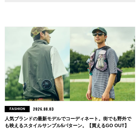
・GUNACRIB -TSUNAN-
新潟県中魚沼郡津南町下船渡丁990-4
tel : 025-761-7722
・GreenDays
岩手県花巻市上町3-10
tel : 0198-33-1661
・Eiger
岩手県北上市本通3-1-10
tel : 0197-65-3535
2026.08.03
FASHION
人気ブランドの最新モデルでコーディネート。街でも野外で
・S.O.U
も映えるスタイルサンプル5パターン。【買えるGO OUT】
宮城県仙台市青葉区本町2-6-13 杉本家ビル３F
tel : 022-224-5790