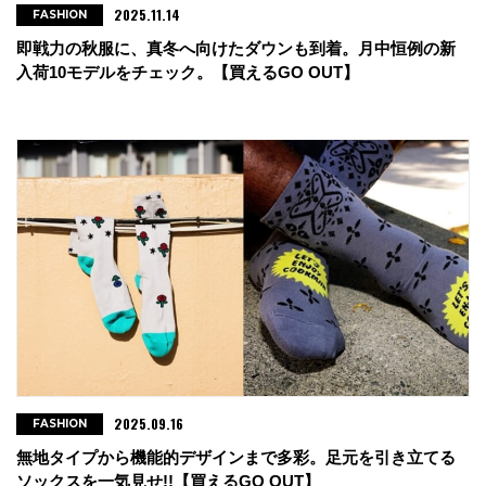
2025.11.14
FASHION
即戦力の秋服に、真冬へ向けたダウンも到着。月中恒例の新
入荷10モデルをチェック。【買えるGO OUT】
2025.09.16
FASHION
無地タイプから機能的デザインまで多彩。足元を引き立てる
ソックスを一気見せ!!【買えるGO OUT】