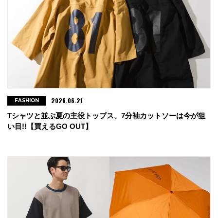
・roundAbout
長野県北安曇郡白馬村北城6369-5
tel : 0261-72-5077
・ZCOO SHOP
長野県駒ヶ根市赤穂497-871
2026.06.21
FASHION
tel : 0265-82-7366
Tシャツと並ぶ夏の主役トップス、7分袖カットソーは今が狙
い目!!【買えるGO OUT】
・Rampjack 掛尾店
富山県富山市二口町3-6-3
tel : 076-492-8685
・go slow caravan イオンモール高崎店
高崎市棟高町1400 イオンモール高崎2F
tel : 027-372-1550