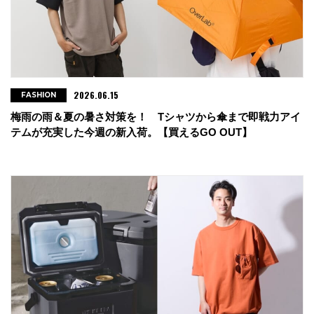
・go slow caravan ららぽーと新三郷店
埼玉県三郷市新三郷ららシティ3-3-1 ららぽーと新三郷店2F
tel : 048-954-6031
2026.06.15
FASHION
・RIMBA
梅雨の雨＆夏の暑さ対策を！ Tシャツから傘まで即戦力アイ
埼玉県さいたま市浦和区高砂3-7-9
テムが充実した今週の新入荷。【買えるGO OUT】
tel : 048-677-0564
・Grampear 浦和店
埼玉県さいたま市浦和区東高砂町1-1 浦和パルコ４Ｆ
tel : 048-611-8477
・FUNCTION JUNCTION SHIBUYA SHOP
東京都渋谷区宇田川町12-14
tel : 03-3461-0373