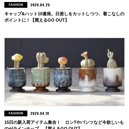
2026.04.25
FASHION
・go slow caravan 東京スカイツリータウン・ソラマチ店
キャップ&ハット10連発。日差しをカットしつつ、着こなしの
ポイントに！【買えるGO OUT】
東京都墨田区押上1-1-2 東京スカイツリータウン・ソラマチ
3F
tel : 03-5809-7132
・go slow caravan MARK IS みなとみらい店
神奈川県横浜市西区3-5-1 MARK IS みなとみらい店2F
tel : 045-319-6207
・go slow caravan MARK IS テラスモール湘南店
神奈川県藤沢市辻堂神台1-3-1 Terrace Mall湘南1F
tel : 0466-86-7122
2026.04.19
FASHION
・wonclo
15日の新入荷アイテム集合！ ロンTやパンツなど今欲しいも
愛知県豊橋市駅前大通2-71
のがラインナップ。【買えるGO OUT】