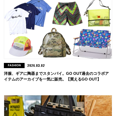
・go slow caravan イオンモール各務原店
岐阜県各務原市那加萱場町3-8 イオンモール各務原店2F
tel : 058-322-6235
・go slow caravan ららぽーとEXPOCITY店
大阪府吹田市千里万博公園2-1ららぽーとEXPOCITY3F
tel : 06-4860-6286
・JAU
2026.03.02
FASHION
兵庫県姫路市田寺5-3-67 101
洋服、ギアに陶器までスタンバイ。GO OUT過去のコラボア
tel : 079-291-1035
イテムのアーカイブを一気に販売。【買えるGO OUT】
・VILLAGE VANGUARD三宮
神戸市中央区下山手通3-1-21
tel : 078-331-7005