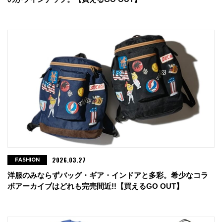
tel : 0532-21-9991
・go slow caravan イオンモール名古屋ドーム店
愛知県名古屋市東区矢田南4-102-3 イオンモール名古屋ドー
ム前3F
tel : 052-778-8426
・go slow caravan イオンモール大高店
愛知県名古屋市緑区大高町字奥平子1-1 イオンモール大高
3F
tel : 052-622-5015
2026.03.27
FASHION
洋服のみならずバッグ・ギア・インドアと多彩。希少なコラ
・Orb 静岡店
ボアーカイブはどれも完売間近!!【買えるGO OUT】
静岡市駿河区中田1-12-22 1F
tel : 054-654-8544