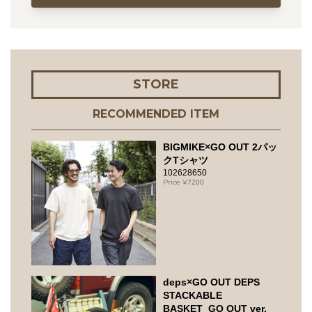
STORE
RECOMMENDED ITEM
BIGMIKE×GO OUT 2パッ
クTシャツ
102628650
7200
deps×GO OUT DEPS
STACKABLE
BASKET_GO OUT ver.