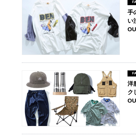
F
手
い
O
F
洋
ク
O