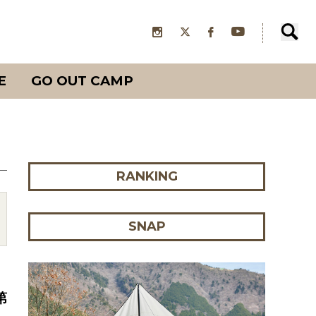
E
GO OUT CAMP
RANKING
SNAP
第