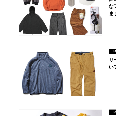
な
ま
F
リ
い
F