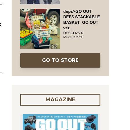
deps×GO OUT
DEPS STACKABLE
BASKET_GO OUT
ス
ver.
DPSGO2607
3950
GO TO STORE
MAGAZINE