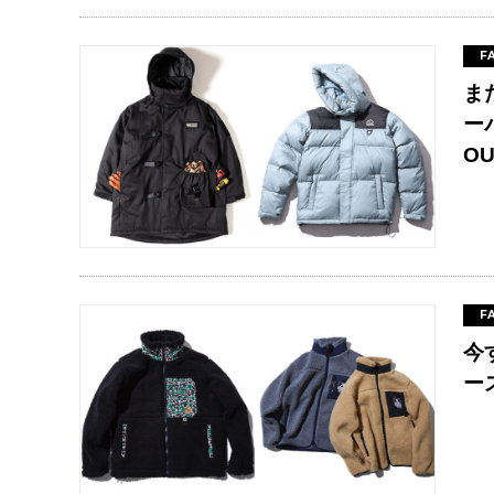
F
ま
ー
O
F
今
ー