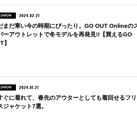
2024.02.21
ASHION
だまだ寒い今の時期にぴったり。GO OUT Onlineの
パーアウトレットで冬モデルを再発見!!【買えるGO
UT】
2024.01.21
ASHION
すぐに着れて、春先のアウターとしても着回せるフリ
スジャケット7選。