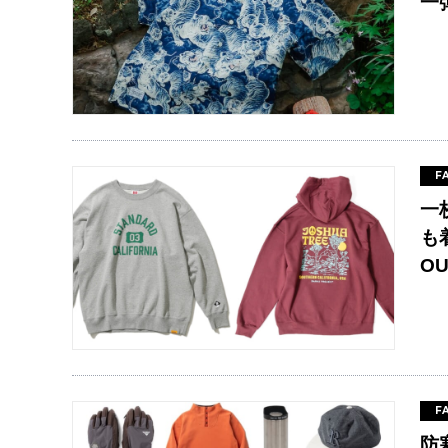
一
F
一
も
O
F
防