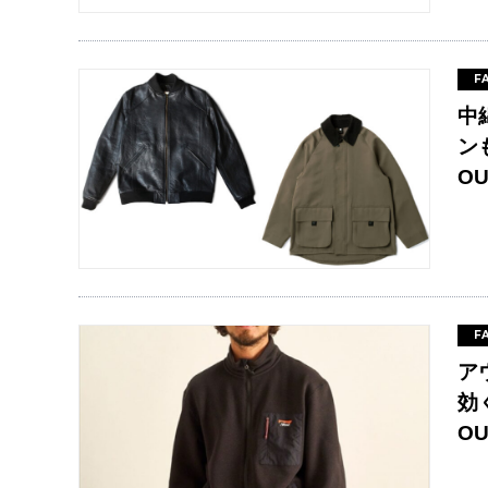
F
中
ン
O
F
ア
効
O