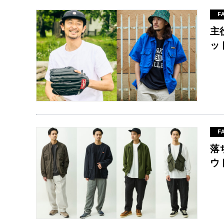
F
主
ッ
F
落
ウ