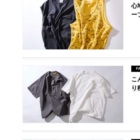
心
ー
F
こ
り