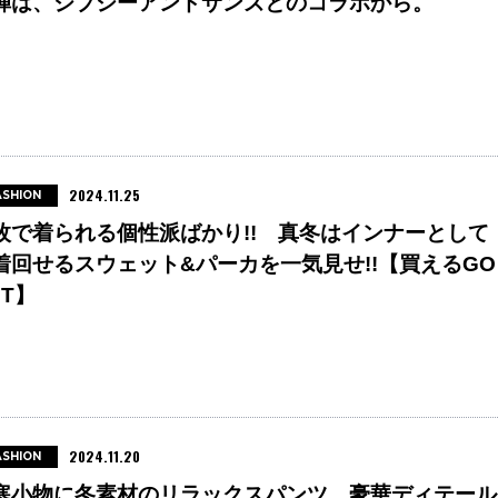
弾は、ジプシーアンドサンズとのコラボから。
2024.11.25
ASHION
枚で着られる個性派ばかり!! 真冬はインナーとして
着回せるスウェット&パーカを一気見せ!!【買えるGO
UT】
2024.11.20
ASHION
寒小物に冬素材のリラックスパンツ、豪華ディテール