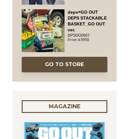
deps×GO OUT
DEPS STACKABLE
BASKET_GO OUT
ver.
DPSGO2607
3950
GO TO STORE
MAGAZINE