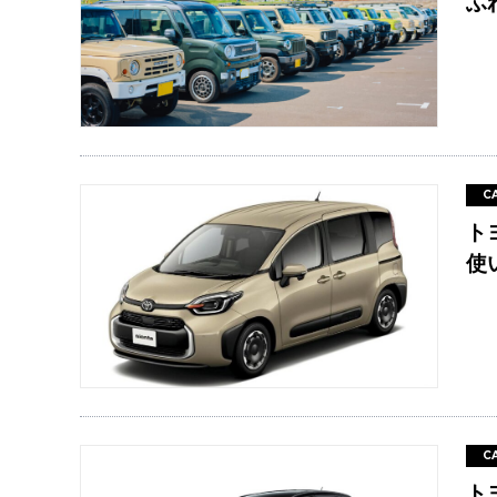
ふ
C
ト
使
C
ト