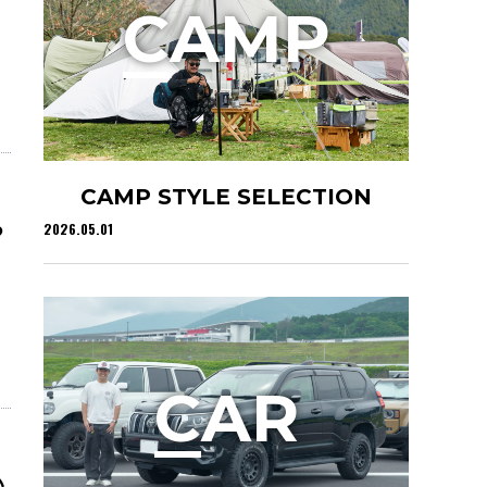
C
AMP
CAMP STYLE SELECTION
る
2026.05.01
C
AR
い