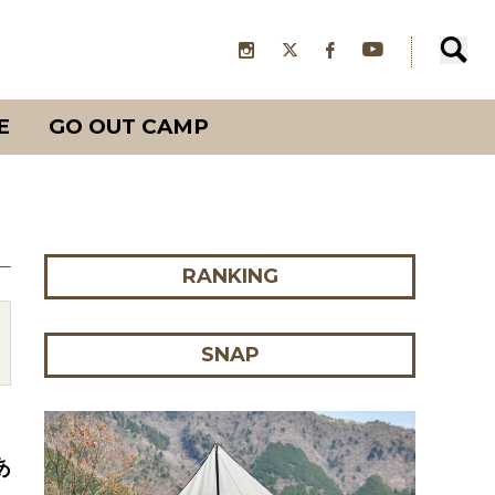
E
GO OUT CAMP
RANKING
SNAP
あ