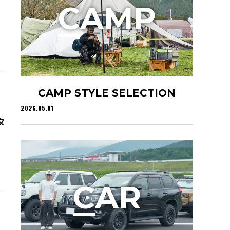
C
AMP
CAMP STYLE SELECTION
2026.05.01
タ
C
AR