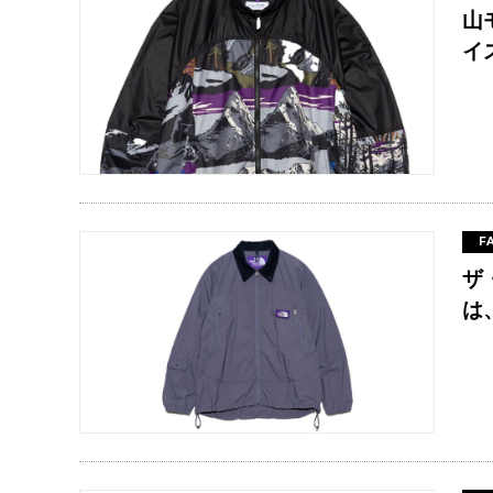
山
イ
F
ザ
は