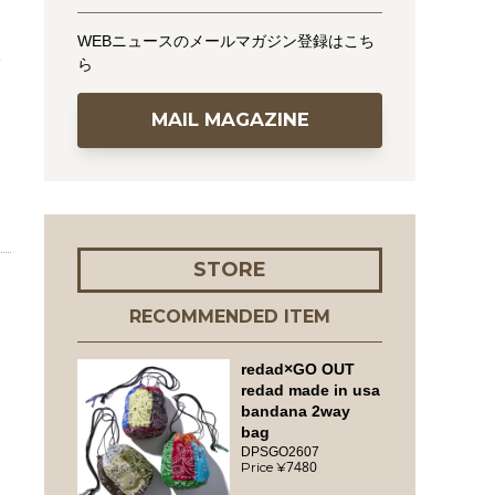
WEBニュースのメールマガジン登録はこち
ら
MAIL MAGAZINE
STORE
RECOMMENDED ITEM
redad×GO OUT
redad made in usa
bandana 2way
bag
DPSGO2607
7480