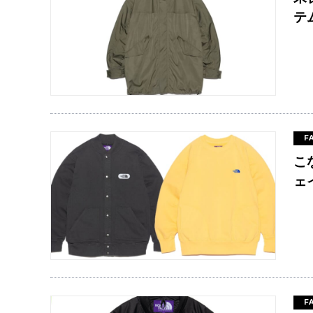
テ
F
こ
ェ
F