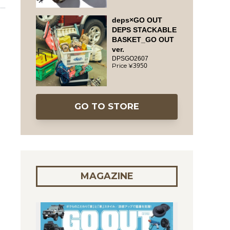
deps×GO OUT
DEPS STACKABLE
BASKET_GO OUT
ver.
DPSGO2607
3950
GO TO STORE
MAGAZINE