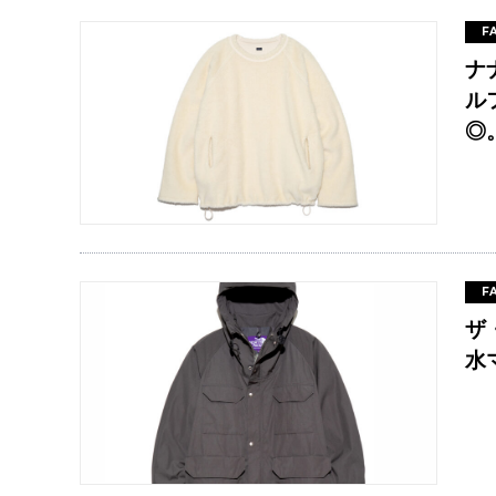
F
ナ
ル
◎
F
ザ
水