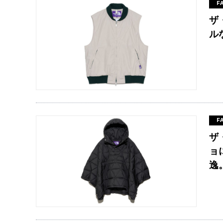
F
ザ
ル
F
ザ
ョ
逸