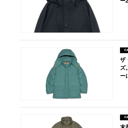
ー
F
ザ
ズ
ー
F
末