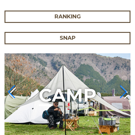
RANKING
SNAP
C
AMP