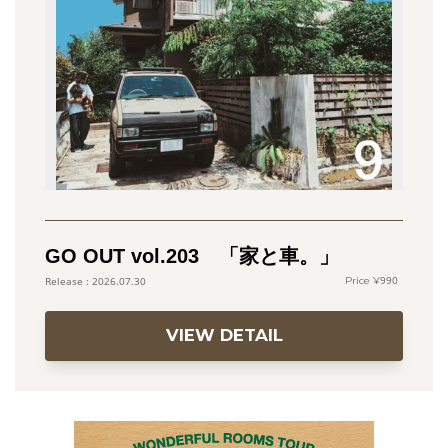
GO OUT vol.203 「家と車。」
990
2026.07.30
VIEW DETAIL