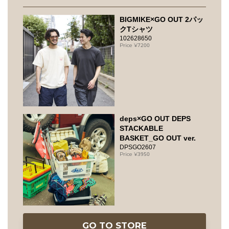
BIGMIKE×GO OUT 2パッ
クTシャツ
102628650
7200
deps×GO OUT DEPS
STACKABLE
BASKET_GO OUT ver.
DPSGO2607
3950
GO TO STORE