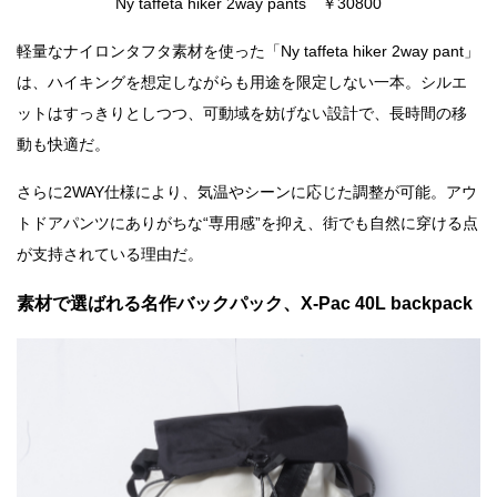
Ny taffeta hiker 2way pants ￥30800
軽量なナイロンタフタ素材を使った「Ny taffeta hiker 2way pant」
は、ハイキングを想定しながらも用途を限定しない一本。シルエ
ットはすっきりとしつつ、可動域を妨げない設計で、長時間の移
動も快適だ。
さらに2WAY仕様により、気温やシーンに応じた調整が可能。アウ
トドアパンツにありがちな“専用感”を抑え、街でも自然に穿ける点
が支持されている理由だ。
素材で選ばれる名作バックパック、X-Pac 40L backpack