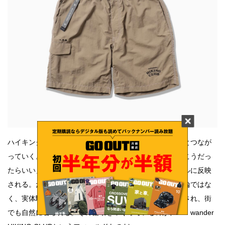
ハイキングクラブでの気づきは、そのままプロダクトへとつなが
っていく。歩きやすさ、軽さ、収納のしやすさ。山で「こうだっ
たらいい」と感じた感覚が、ウェアやバッグのディテールに反映
される。だからこそ、アンドワンダーの服は机上の機能論ではな
く、実体験に裏打ちされた説得力を持っている。山で試され、街
でも自然に着られる。その循環をつくっているのが、and wander