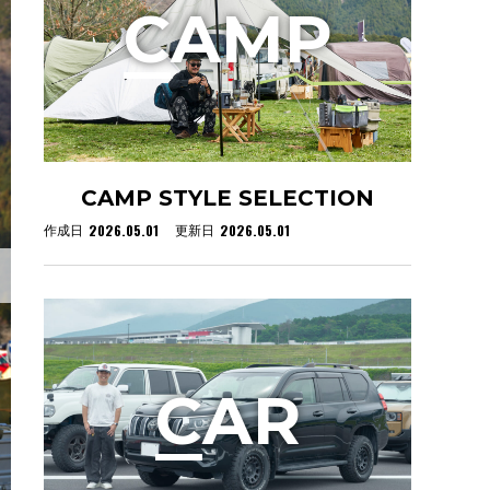
C
AMP
CAMP STYLE SELECTION
2026.05.01
2026.05.01
作成日
更新日
C
AR