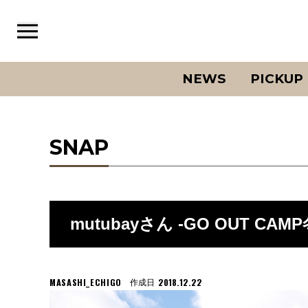
NEWS
PICKUP
SNAP
mutubayさん -GO OUT CAMP冬
MASASHI_ECHIGO
2018.12.22
作成日