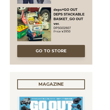
deps×GO OUT
DEPS STACKABLE
BASKET_GO OUT
ver.
DPSGO2607
3950
GO TO STORE
MAGAZINE