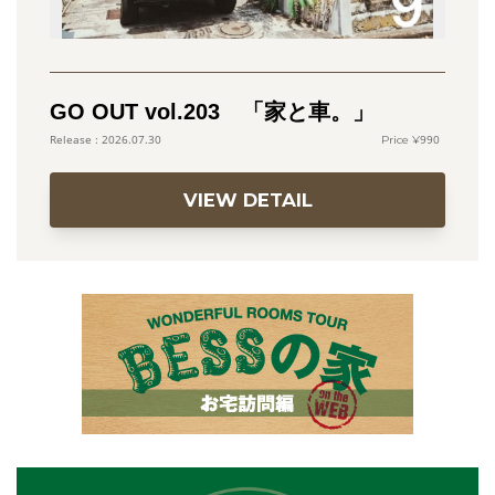
GO OUT vol.203 「家と車。」
990
2026.07.30
VIEW DETAIL