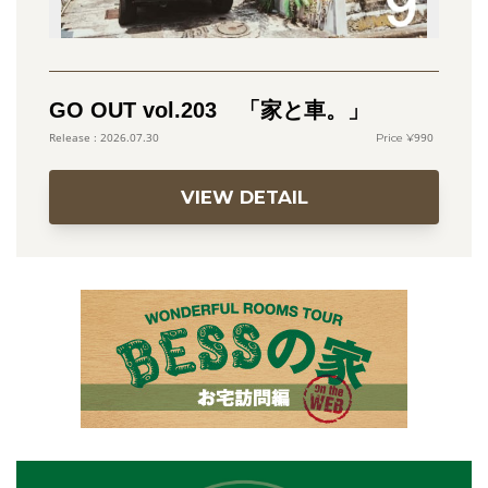
GO OUT vol.203 「家と車。」
990
2026.07.30
VIEW DETAIL