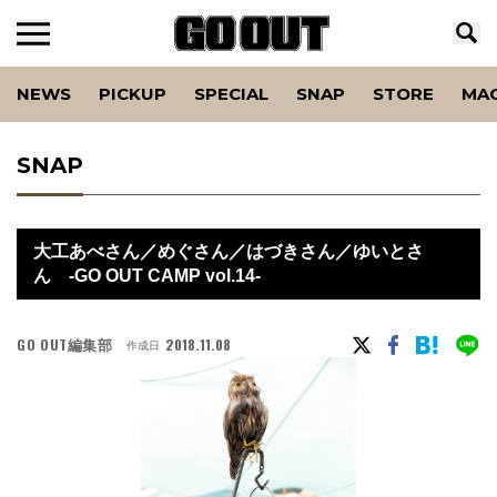
NEWS
PICKUP
SPECIAL
SNAP
STORE
MA
SNAP
大工あべさん／めぐさん／はづきさん／ゆいとさ
ん -GO OUT CAMP vol.14-
GO OUT編集部
2018.11.08
作成日