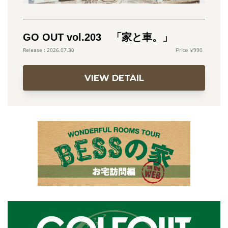
GO OUT vol.203 「家と車。」
990
2026.07.30
VIEW DETAIL