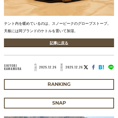
テント内を暖めているのは、スノーピークのグローブストーブ。
天板には同ブランドのケトルを置いて加湿。
記事に戻る
作
更
SHIYORI
2025.12.26
2025.12.26
成
新
KAWAMURA
日
日
RANKING
SNAP