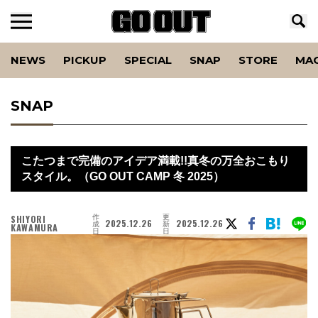
NEWS
PICKUP
SPECIAL
SNAP
STORE
MA
SNAP
こたつまで完備のアイデア満載!!真冬の万全おこもり
スタイル。（GO OUT CAMP 冬 2025）
作
更
SHIYORI
2025.12.26
2025.12.26
成
新
KAWAMURA
日
日