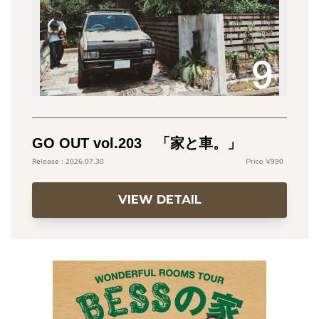
GO OUT vol.203 「家と車。」
990
2026.07.30
VIEW DETAIL