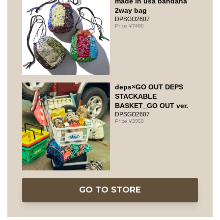
made in usa bandana
2way bag
DPSGO2607
7480
deps×GO OUT DEPS
STACKABLE
BASKET_GO OUT ver.
DPSGO2607
3950
GO TO STORE