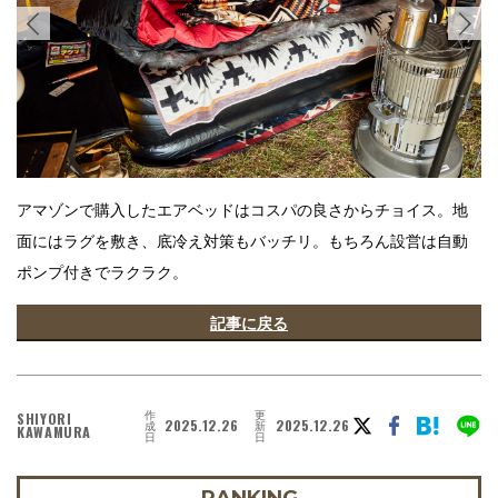
アマゾンで購入したエアベッドはコスパの良さからチョイス。地
面にはラグを敷き、底冷え対策もバッチリ。もちろん設営は自動
ポンプ付きでラクラク。
記事に戻る
作
更
SHIYORI
2025.12.26
2025.12.26
成
新
KAWAMURA
日
日