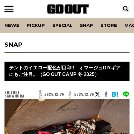
NEWS
PICKUP
SPECIAL
SNAP
STORE
MA
SNAP
テントのイエロー配色が目印!! オマージュDIYギア
にもご注目。（GO OUT CAMP 冬 2025）
作
更
SHIYORI
2025.12.26
2025.12.26
成
新
KAWAMURA
日
日