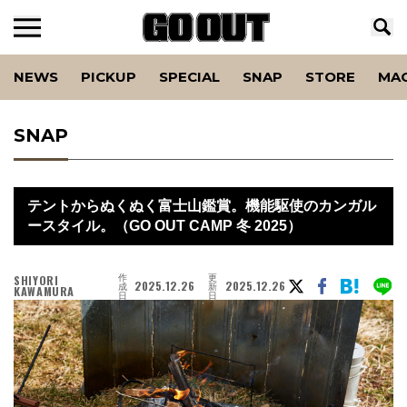
NEWS
PICKUP
SPECIAL
SNAP
STORE
MA
SNAP
テントからぬくぬく富士山鑑賞。機能駆使のカンガル
ースタイル。（GO OUT CAMP 冬 2025）
作
更
SHIYORI
2025.12.26
2025.12.26
成
新
KAWAMURA
日
日