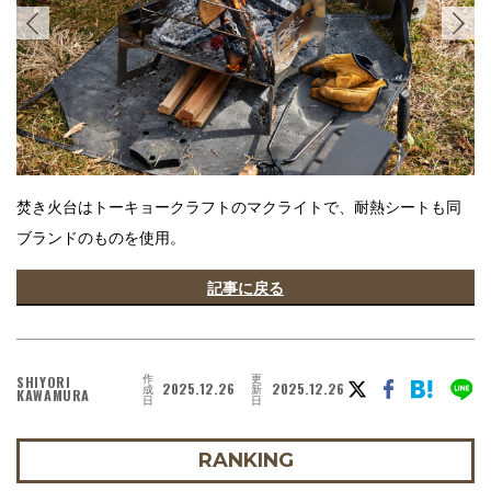
焚き火台はトーキョークラフトのマクライトで、耐熱シートも同
ブランドのものを使用。
記事に戻る
作
更
SHIYORI
2025.12.26
2025.12.26
成
新
KAWAMURA
日
日
RANKING