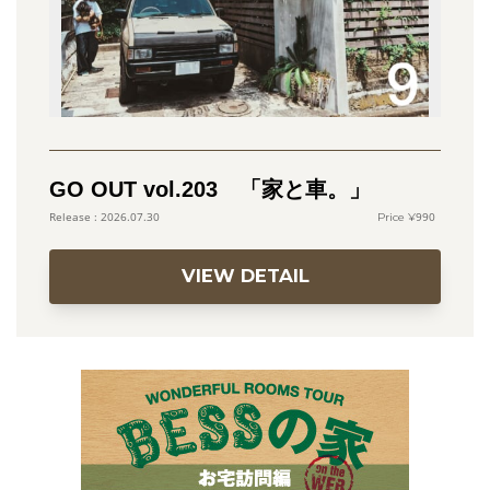
GO OUT vol.203 「家と車。」
990
2026.07.30
VIEW DETAIL