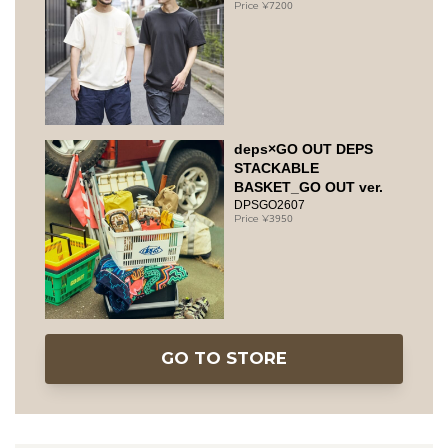
7200
deps×GO OUT DEPS
STACKABLE
BASKET_GO OUT ver.
DPSGO2607
3950
GO TO STORE