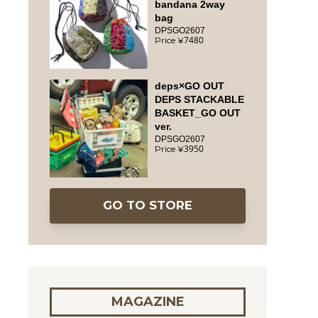
bandana 2way
bag
DPSGO2607
7480
deps×GO OUT
DEPS STACKABLE
BASKET_GO OUT
ver.
DPSGO2607
3950
GO TO STORE
MAGAZINE