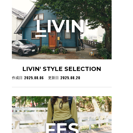
L
IVIN'
LIVIN' STYLE SELECTION
2025.08.06
2025.08.20
作成日
更新日
F
ES